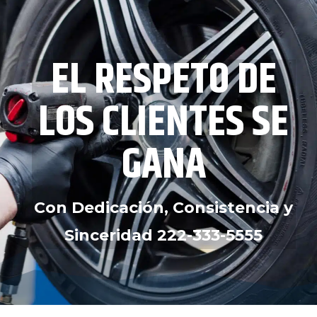
EL RESPETO DE
LOS CLIENTES SE
GANA
Con Dedicación, Consistencia y
Sinceridad
222-333-5555