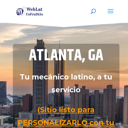
ATLANTA, GA
Tu mecánico latino, a tu
servicio
(
Sitio listo para
PERSONALIZARLO con tu