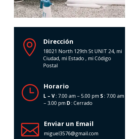
Dirección

18021 North 129th St UNIT 24, mi
Ciudad, mi Estado , mi Código
Postal
Horario
}
L – V
: 7.00 am – 5.00 pm
S
: 7.00 am
– 3.00 pm
D
: Cerrado
Enviar un Email

miguel3576@gmail.com