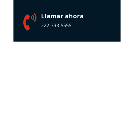
Llamar ahora

222-333-5555