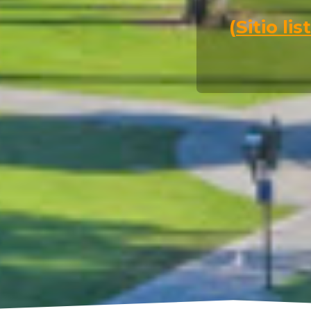
(
Sitio l