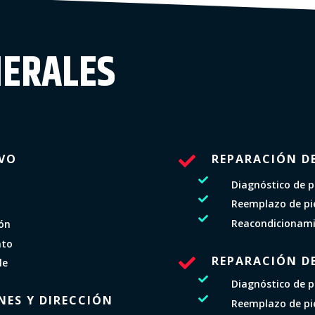
NERALES
IVO
REPARACIÓN D


Diagnóstico de 

Reemplazo de pie

Reacondicionamie
ión
nto
REPARACIÓN D

le

Diagnóstico de 
NES Y DIRECCIÓN

Reemplazo de pi