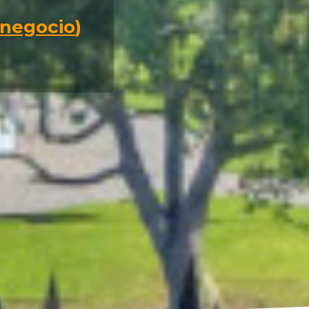
 negocio
)