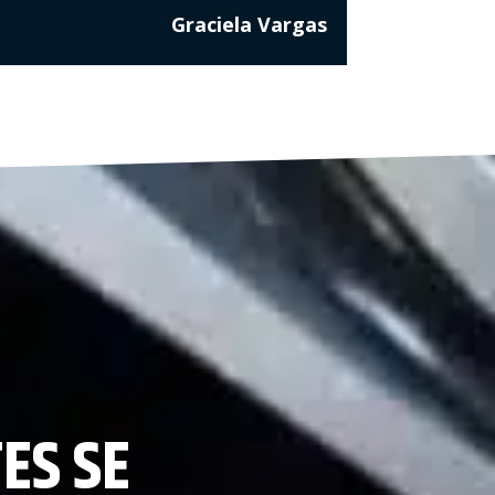
Graciela Vargas
TES SE