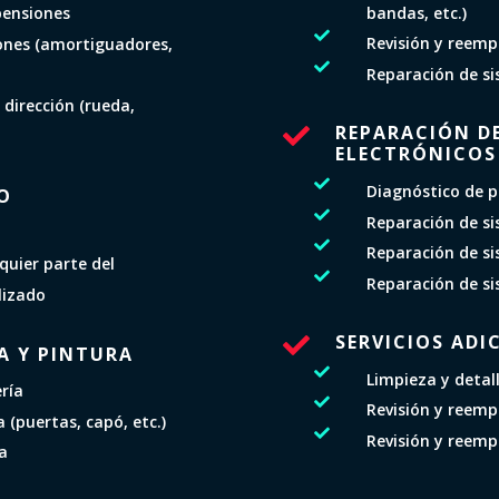
bandas, etc.)
pensiones

Revisión y reemp
ones (amortiguadores,

Reparación de si
 dirección (rueda,
REPARACIÓN DE

ELECTRÓNICOS

Diagnóstico de p
O

Reparación de s

Reparación de s
quier parte del

Reparación de si
lizado
SERVICIOS ADI

A Y PINTURA

Limpieza y detal
ría

Revisión y reempl
 (puertas, capó, etc.)

Revisión y reemp
ía