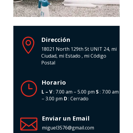
Dirección

18021 North 129th St UNIT 24, mi
Ciudad, mi Estado , mi Código
Postal
Horario
}
L – V
: 7.00 am – 5.00 pm
S
: 7.00 am
– 3.00 pm
D
: Cerrado
Enviar un Email

miguel3576@gmail.com