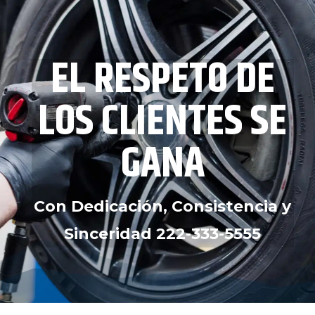
EL RESPETO DE
LOS CLIENTES SE
GANA
Con Dedicación, Consistencia y
Sinceridad
222-333-5555