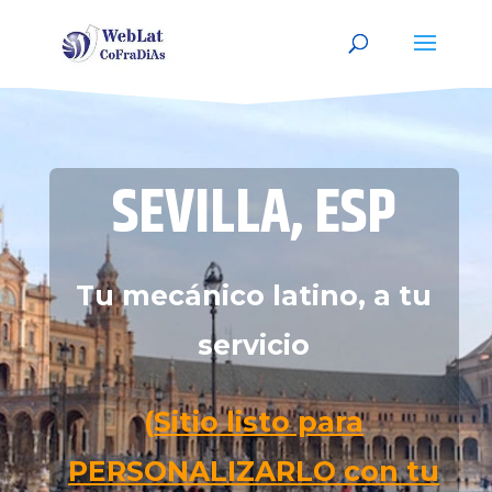
SEVILLA, ESP
Tu mecánico latino, a tu
servicio
(
Sitio listo para
PERSONALIZARLO con tu