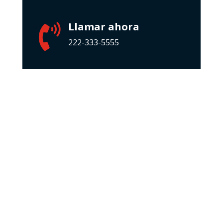
Llamar ahora

222-333-5555